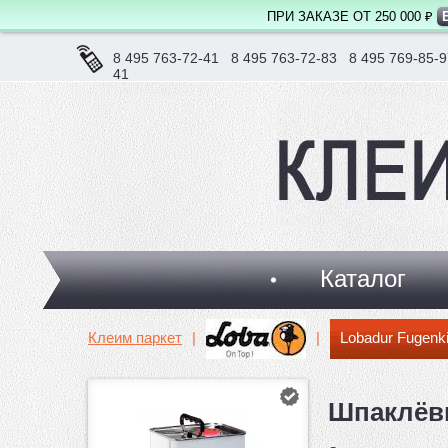
ПРИ ЗАКАЗЕ ОТ 250 000 ₽
8 495 763-72-41
8 495 763-72-83
8 495 769-85-9
41
Каталог
Клеим паркет
|
|
Lobadur Fugenki
Шпаклёвк