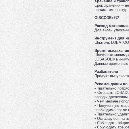
Хранение и транс
Срок хранения – н
низких температур.
GISCODE:
G2
Расход материала
Для вновь уложенно
Инструмент для н
Шпатель LOBATOOL 
Время высыхани
Шлифовка минимум 
LOBASOL® минимум
Данные временные 
Разбавители
Продукт выпускает
Рекомендации по
• Тщательно потря
• Смешать LOBADUR
породы древесины,
• Чем мельче испо
• Полученную масс
необходимо после 
• Тщательно удали
• Оставшуюся на п
• Соблюдать общие
• Соблюдать требо