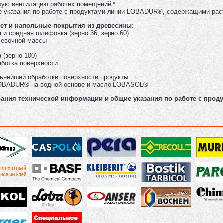
шую вентиляцию рабочих помещений *
е указания по работе с продуктами линии LOBADUR®, содержащими рас
кет и напольные покрытия из древесины:
 и средняя шлифовка (зерно 36, зерно 60)
левочной массы
 (зерно 100)
аботка поверхности
ьнейшей обработки поверхности продукты:
 LOBADUR® на водной основе и масло LOBASOL®
ания технической информации и общие указания по работе с про