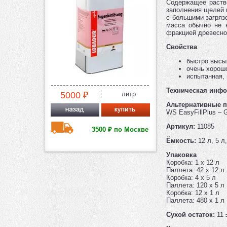
Содержащее раств
заполнения щелей 
с большими загряз
масса обычно не 
фракцией древесно
Свойства
быстро высы
очень хорош
испытанная,
Техническая инф
5000 ₽
литр
Альтернативные 
WS EasyFillPlus – G
Артикул:
11085
3500 ₽ по Москве
Ёмкость:
12 л, 5 л
Упаковка
Коробка: 1 x 12 л
Паллета: 42 x 12 л
Коробка: 4 x 5 л
Паллета: 120 x 5 л
Коробка: 12 x 1 л
Паллета: 480 x 1 л
Сухой остаток:
11