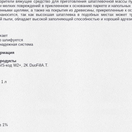
орители вяжущее средство для приготовления шпатлевочной массы п
и мелких повреждений в приклеенном к основанию паркете и напольных
енными щелями, а также на покрытия из древесины, прикрепленные к о
наносится, так как высохшая шпатлевка в подобных местах может т
й пыли, обладает высокой заполняющей способностью и хорошей адгези
хает
о шлифуется
 надежная система
ормация
продукты
IS-код W2+, 2K DuoFillA.T.
, 1 л
 ± 1%