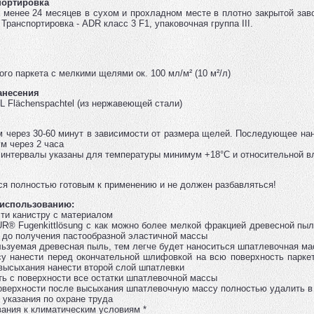
портировка
е менее 24 месяцев в сухом и прохладном месте в плотно закрытой за
 Транспортировка - ADR класс 3 F1, упаковочная группа III.
го паркета с мелкими щелями ок. 100 мл/м² (10 м²/л)
анесения
Flächenspachtel (из нержавеющей стали)
я
через 30-60 минут в зависимости от размера щелей. Последующее на
 через 2 часа
интервалы указаны для температуры минимум +18°С и относительной в
ся полностью готовым к применению и не должен разбавляться!
 использованию:
сти канистру с материалом
® Fugenkittlösung с как можно более мелкой фракцией древесной пыл
 до получения пастообразной эластичной массы
льзуемая древесная пыль, тем легче будет наноситься шпатлевочная ма
у нанести перед окончательной шлифовкой на всю поверхность парке
высыхания нанести второй слой шпатлевки
ть с поверхности все остатки шпатлевочной массы
оверхности после высыхания шпатлевочную массу полностью удалить в
 указания по охране труда
вания к климатическим условиям *