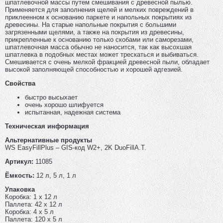
шпатлевочной массы путем смешивания с древесной пылью.
Применяется для заполнения щелей и мелких повреждений в
приклеенном к основанию паркете и напольных покрытиях из
древесины. На старые напольные покрытия с большими
загрязенными щелями, а также на покрытия из древесины,
прикрепленные к основанию только скобами или саморезами,
шпатлевочная масса обычно не наносится, так как высохшая
шпатлевка в подобных местах может трескаться и выбиваться.
Смешивается с очень мелкой фракцией древесной пыли, обладает
высокой заполняющей способностью и хорошей адгезией.
Свойства
быстро высыхает
очень хорошо шлифуется
испытанная, надежная система
Техническая информация
Альтернативные продукты
WS EasyFillPlus – GIS-код W2+, 2K DuoFillA.T.
Артикул:
11085
Ёмкость:
12 л, 5 л, 1 л
Упаковка
Коробка: 1 x 12 л
Паллета: 42 x 12 л
Коробка: 4 x 5 л
Паллета: 120 x 5 л