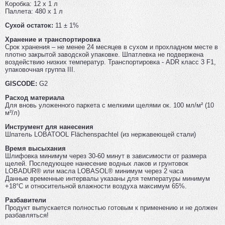
Коробка: 12 x 1 л
Паллета: 480 x 1 л
Сухой остаток:
11 ± 1%
Хранение и транспортировка
Срок хранения – не менее 24 месяцев в сухом и прохладном месте в
плотно закрытой заводской упаковке. Шпатлевка не подвержена
воздействию низких температур. Транспортировка - ADR класс 3 F1,
упаковочная группа III.
GISCODE:
G2
Расход материала
Для вновь уложенного паркета с мелкими щелями ок. 100 мл/м² (10
м²/л)
Инструмент для нанесения
Шпатель LOBATOOL Flächenspachtel (из нержавеющей стали)
Время высыхания
Шлифовка минимум через 30-60 минут в зависимости от размера
щелей. Последующее нанесение водных лаков и грунтовок
LOBADUR® или масла LOBASOL® минимум через 2 часа
Данные временные интервалы указаны для температуры минимум
+18°С и относительной влажности воздуха максимум 65%.
Разбавители
Продукт выпускается полностью готовым к применению и не должен
разбавляться!