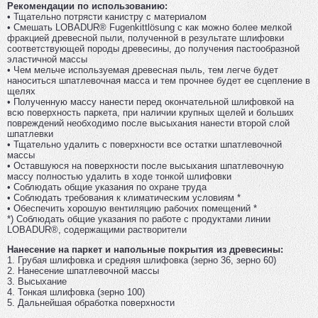
Рекомендации по использованию:
• Тщательно потрясти канистру с материалом
• Смешать LOBADUR® Fugenkittlösung с как можно более мелкой
фракцией древесной пыли, полученной в результате шлифовки
соответствующей породы древесины, до получения пастообразной
эластичной массы
• Чем мельче используемая древесная пыль, тем легче будет
наноситься шпатлевочная масса и тем прочнее будет ее сцепление в
щелях
• Полученную массу нанести перед окончательной шлифовкой на
всю поверхность паркета, при наличии крупных щелей и больших
повреждений необходимо после высыхания нанести второй слой
шпатлевки
• Тщательно удалить с поверхности все остатки шпатлевочной
массы
• Оставшуюся на поверхности после высыхания шпатлевочную
массу полностью удалить в ходе тонкой шлифовки
• Соблюдать общие указания по охране труда
• Соблюдать требования к климатическим условиям *
• Обеспечить хорошую вентиляцию рабочих помещений *
*) Соблюдать общие указания по работе с продуктами линии
LOBADUR®, содержащими растворители
Нанесение на паркет и напольные покрытия из древесины:
1. Грубая шлифовка и средняя шлифовка (зерно 36, зерно 60)
2. Нанесение шпатлевочной массы
3. Высыхание
4. Тонкая шлифовка (зерно 100)
5. Дальнейшая обработка поверхности