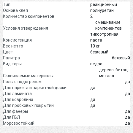
Тип
реакционный
Основа клея
полиуретан
Количество компонентов
2
смешивание
Условия отверждения
компонентов
тиксотропная
Консистенция
паста
Вес нетто
10 кг
Цвет
бежевый
Палитра
бежевый
Вид тары
ведро
дерево, бетон,
Склеиваемые материалы
металл
Полы с подогревом
да
Для паркета и паркетной доски
да
Для ламината
да
Для ковролина
да
Для пробковых покрытий
да
Для фанеры
да
Для ГВЛ
да
Морозостойкий
да